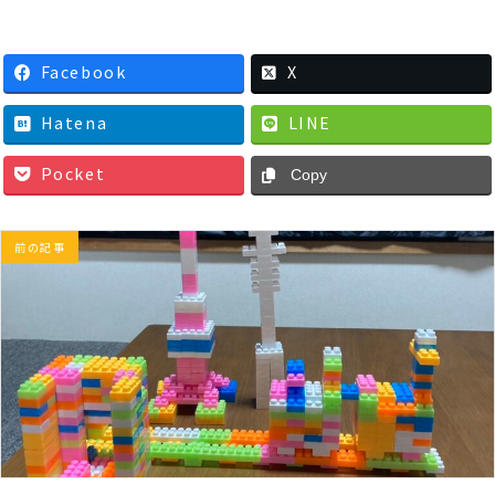
Facebook
X
Hatena
LINE
Pocket
Copy
前の記事