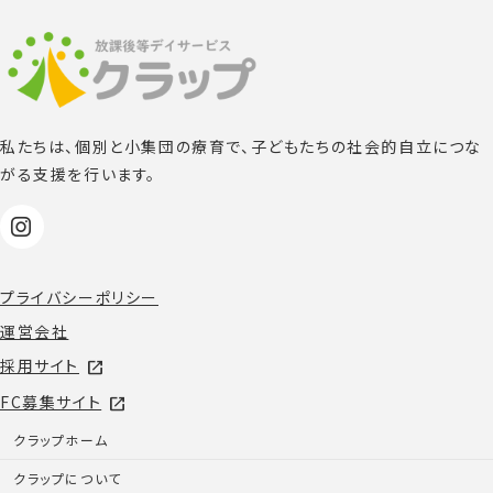
私たちは、個別と小集団の療育で、子どもたちの社会的自立につな
がる支援を行います。
プライバシーポリシー
運営会社
採用サイト
open_in_new
FC募集サイト
open_in_new
クラップホーム
クラップについて