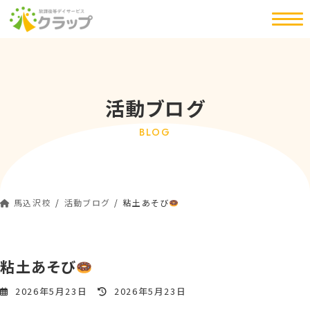
コ
ナ
ン
ビ
テ
ゲ
ン
ー
ツ
シ
へ
ョ
活動ブログ
ス
ン
キ
に
BLOG
ッ
移
プ
動
馬込沢校
活動ブログ
粘土あそび
粘土あそび
最
2026年5月23日
2026年5月23日
終