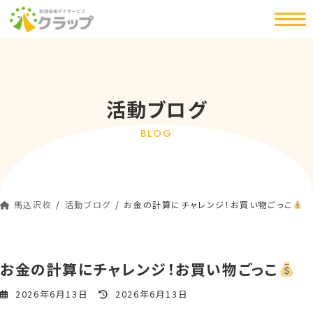
コ
ナ
ン
ビ
テ
ゲ
ン
ー
ツ
シ
へ
ョ
活動ブログ
ス
ン
キ
に
BLOG
ッ
移
プ
動
馬込沢校
活動ブログ
お金の計算にチャレンジ！お買い物ごっこ
お金の計算にチャレンジ！お買い物ごっこ
最
2026年6月13日
2026年6月13日
終