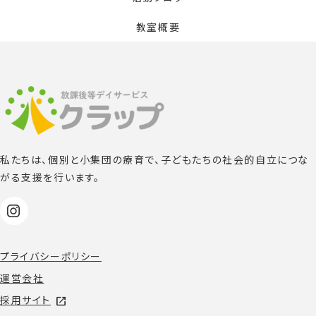
教室概要
私たちは、個別と小集団の療育で、子どもたちの社会的自立につな
がる支援を行います。
プライバシーポリシー
運営会社
採用サイト
open_in_new