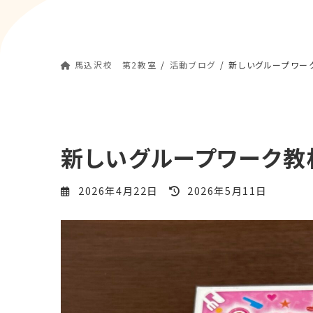
馬込沢校 第2教室
活動ブログ
新しいグループワー
新しいグループワーク教
最
2026年4月22日
2026年5月11日
終
更
新
日
時
: