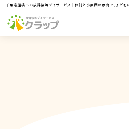
コ
ナ
千葉県船橋市の放課後等デイサービス｜個別と小集団の療育で、子ども
ン
ビ
テ
ゲ
ン
ー
ツ
シ
へ
ョ
ス
ン
キ
に
ッ
移
プ
動