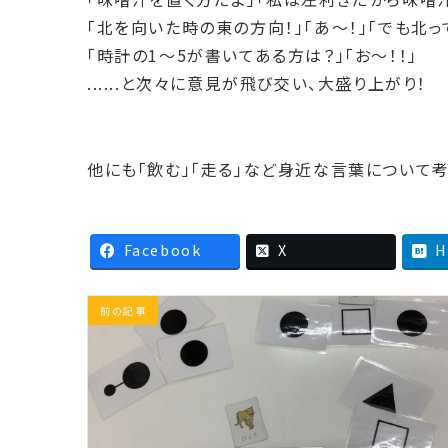
「北を向いた時の東の方向！」「あ～！」「でも北っ
「時計の1～5が書いてある方は？」「お～！！」
......と次々に意見が飛び交い、大盛り上がり！
他にも「飲む」「走る」など身近な言葉について
Facebook
X
H
前の記事