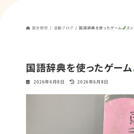
習志野校
活動ブログ
国語辞典を使ったゲーム
ズッ
国語辞典を使ったゲーム
最
2026年6月8日
2026年6月8日
終
更
新
日
時
: