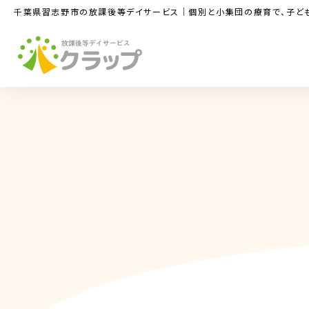
コ
ナ
千葉県習志野市の放課後等デイサービス｜個別と小集団の療育で、子ど
ン
ビ
テ
ゲ
ン
ー
ツ
シ
へ
ョ
ス
ン
キ
に
ッ
移
プ
動