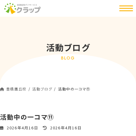
コ
ナ
ン
ビ
テ
ゲ
ン
ー
ツ
シ
へ
ョ
活動ブログ
ス
ン
キ
に
BLOG
ッ
移
プ
動
豊橋鷹丘校
活動ブログ
活動中の一コマ⑪
活動中の一コマ⑪
最
2026年4月16日
2026年4月16日
終