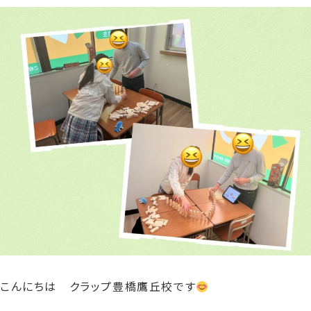
更
新
日
時
:
こんにちは クラップ豊橋鷹丘校です