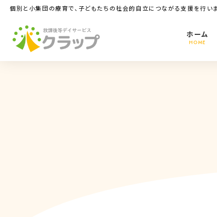
コ
ナ
個別と小集団の療育で、子どもたちの社会的自立につながる支援を行いま
ン
ビ
テ
ゲ
ホーム
ン
ー
HOME
ツ
シ
へ
ョ
ス
ン
キ
に
ッ
移
プ
動