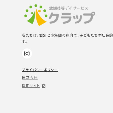
私たちは、個別と小集団の療育で、子どもたちの社会
す。
プライバシーポリシー
運営会社
採用サイト
open_in_new