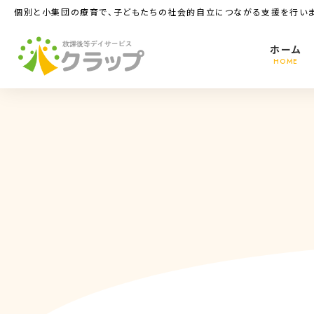
コ
ナ
個別と小集団の療育で、子どもたちの社会的自立につながる支援を行いま
ン
ビ
テ
ゲ
ホーム
ン
ー
HOME
ツ
シ
へ
ョ
ス
ン
キ
に
ッ
移
プ
動