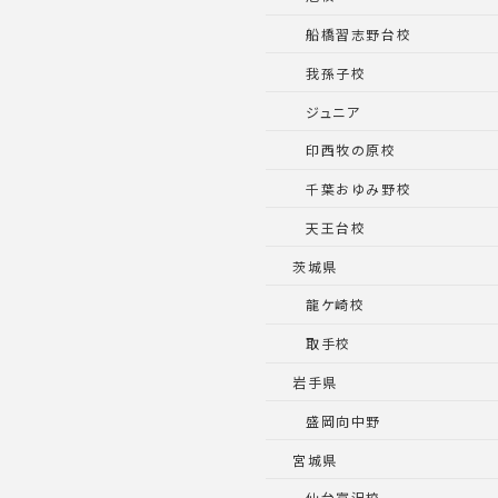
船橋習志野台校
我孫子校
ジュニア
印西牧の原校
千葉おゆみ野校
天王台校
茨城県
龍ケ崎校
取手校
岩手県
盛岡向中野
宮城県
仙台富沢校