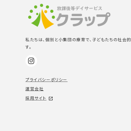
私たちは、個別と小集団の療育で、子どもたちの社会
す。
プライバシーポリシー
運営会社
採用サイト
open_in_new