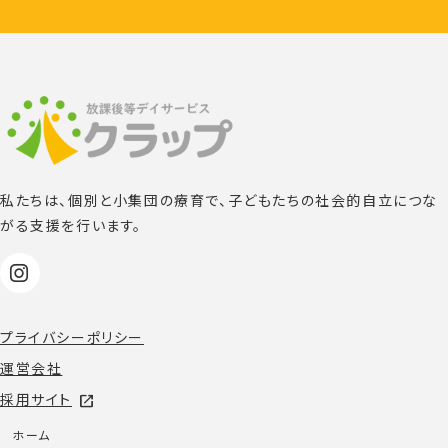
私たちは、個別と小集団の療育で、子どもたちの社会的自立につな
がる支援を行います。
プライバシーポリシー
運営会社
採用サイト
open_in_new
ホーム