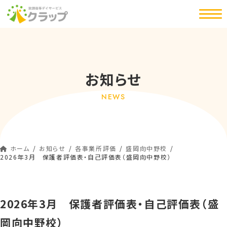
コ
ナ
ン
ビ
テ
ゲ
ン
ー
ツ
シ
へ
ョ
お知らせ
ス
ン
キ
に
NEWS
ッ
移
プ
動
ホーム
お知らせ
各事業所評価
盛岡向中野校
2026年3月 保護者評価表・自己評価表（盛岡向中野校）
2026年3月 保護者評価表・自己評価表（盛
岡向中野校）