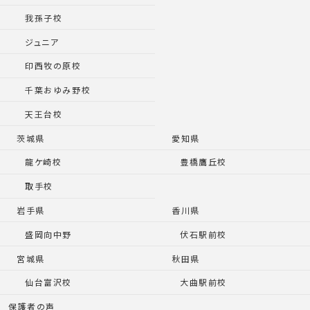
我孫子校
ジュニア
印西牧の原校
千葉おゆみ野校
天王台校
茨城県
愛知県
龍ケ崎校
豊橋鷹丘校
取手校
岩手県
香川県
盛岡向中野
伏石駅前校
宮城県
秋田県
仙台富沢校
大曲駅前校
保護者の声