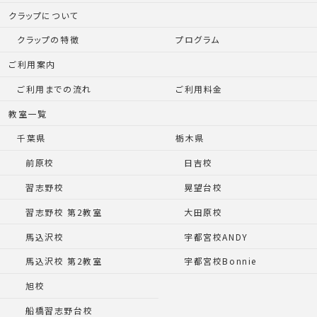
クラップについて
クラップの特徴
プログラム
ご利用案内
ご利用までの流れ
ご利用料金
教室一覧
千葉県
栃木県
前原校
日吉校
習志野校
晃望台校
習志野校 第2教室
大田原校
馬込沢校
宇都宮校ANDY
馬込沢校 第2教室
宇都宮校Bonnie
旭校
船橋習志野台校