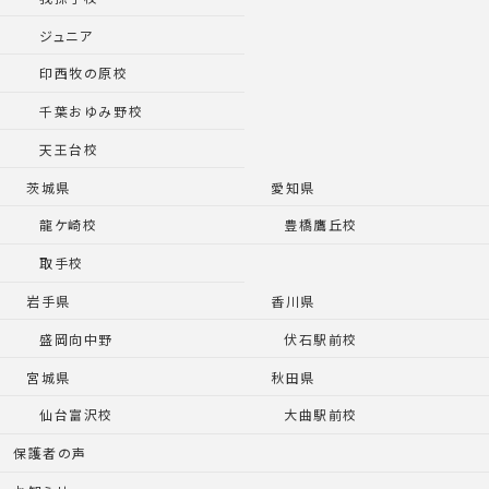
ジュニア
印西牧の原校
千葉おゆみ野校
天王台校
茨城県
愛知県
龍ケ崎校
豊橋鷹丘校
取手校
岩手県
香川県
盛岡向中野
伏石駅前校
宮城県
秋田県
仙台富沢校
大曲駅前校
保護者の声