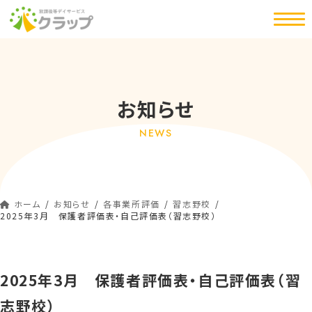
コ
ナ
ン
ビ
テ
ゲ
ン
ー
ツ
シ
へ
ョ
お知らせ
ス
ン
キ
に
NEWS
ッ
移
プ
動
ホーム
お知らせ
各事業所評価
習志野校
2025年3月 保護者評価表・自己評価表（習志野校）
2025年3月 保護者評価表・自己評価表（習
志野校）