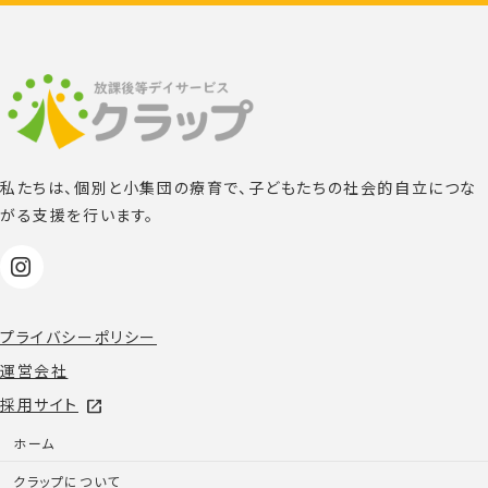
私たちは、個別と小集団の療育で、子どもたちの社会的自立につな
がる支援を行います。
プライバシーポリシー
運営会社
採用サイト
open_in_new
ホーム
クラップについて