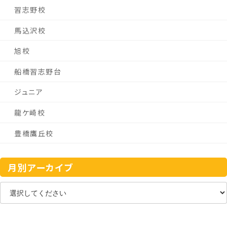
習志野校
馬込沢校
旭校
船橋習志野台
ジュニア
龍ケ崎校
豊橋鷹丘校
月別アーカイブ