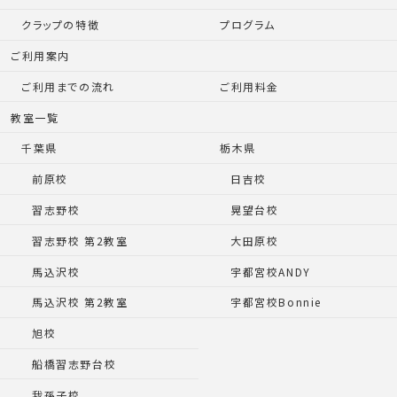
クラップの特徴
プログラム
ご利用案内
ご利用までの流れ
ご利用料金
教室一覧
千葉県
栃木県
前原校
日吉校
習志野校
晃望台校
習志野校 第2教室
大田原校
馬込沢校
宇都宮校ANDY
馬込沢校 第2教室
宇都宮校Bonnie
旭校
船橋習志野台校
我孫子校