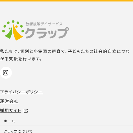
私たちは、個別と小集団の療育で、子どもたちの社会的自立につな
がる支援を行います。
プライバシーポリシー
運営会社
採用サイト
open_in_new
ホーム
クラップについて