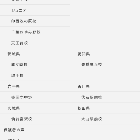
ジュニア
印西牧の原校
千葉おゆみ野校
天王台校
茨城県
愛知県
龍ケ崎校
豊橋鷹丘校
取手校
岩手県
香川県
盛岡向中野
伏石駅前校
宮城県
秋田県
仙台富沢校
大曲駅前校
保護者の声