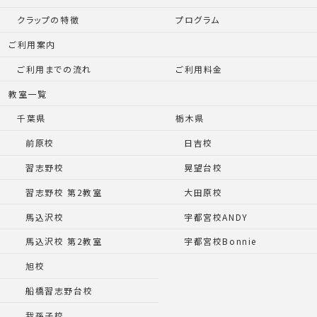
クラップの特徴
プログラム
ご利用案内
ご利用までの流れ
ご利用料金
教室一覧
千葉県
栃木県
前原校
日吉校
習志野校
晃望台校
習志野校 第2教室
大田原校
馬込沢校
宇都宮校ANDY
馬込沢校 第2教室
宇都宮校Bonnie
旭校
船橋習志野台校
我孫子校