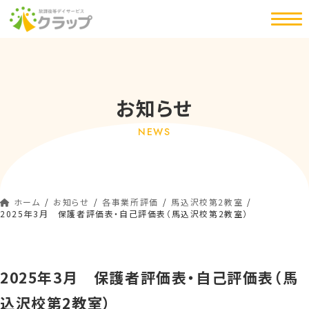
コ
ナ
ン
ビ
テ
ゲ
ン
ー
ツ
シ
へ
ョ
お知らせ
ス
ン
キ
に
NEWS
ッ
移
プ
動
ホーム
お知らせ
各事業所評価
馬込沢校第2教室
2025年3月 保護者評価表・自己評価表（馬込沢校第2教室）
2025年3月 保護者評価表・自己評価表（馬
込沢校第2教室）