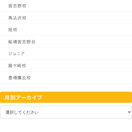
習志野校
馬込沢校
旭校
船橋習志野台
ジュニア
龍ケ崎校
豊橋鷹丘校
月別アーカイブ